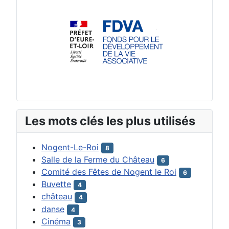
Les mots clés les plus utilisés
Nogent-Le-Roi
8
Salle de la Ferme du Château
6
Comité des Fêtes de Nogent le Roi
6
Buvette
4
château
4
danse
4
Cinéma
3