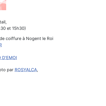
ail,
h30 et 15h30)
 de coiffure à Nogent le Roi
R
 D'EMOI
hoto par
ROSYALCA
,