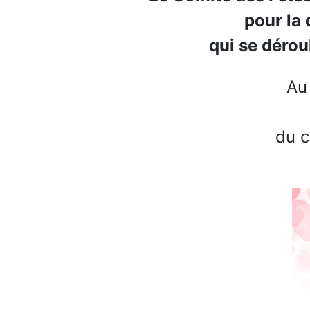
pour la
qui se dérou
Au
du c