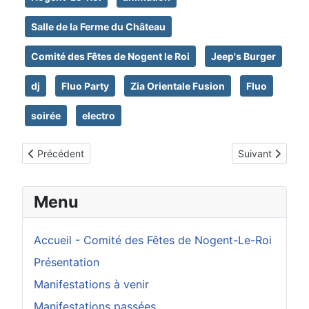
Salle de la Ferme du Château
Comité des Fêtes de Nogent le Roi
Jeep's Burger
dj
Fluo Party
Zia Orientale Fusion
Fluo
soirée
electro
Article précédent : 9 février 2025 - SALON ROMANTIQUE (3èm
Article suivant
Précédent
Suivant
Menu
Accueil - Comité des Fêtes de Nogent-Le-Roi
Présentation
Manifestations à venir
Manifestations passées