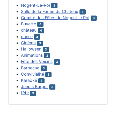
Nogent-Le-Roi
8
Salle de la Ferme du Château
6
Comité des Fêtes de Nogent le Roi
6
Buvette
4
château
4
danse
4
Cinéma
3
Halloween
3
Animations
3
Fête des Voisins
3
Barbecue
3
Convivialité
3
Karaoké
3
Jeep's Burger
3
fête
3