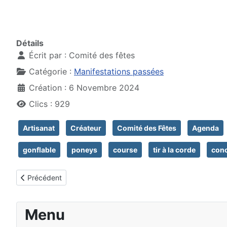
Détails
Écrit par :
Comité des fêtes
Catégorie :
Manifestations passées
Création : 6 Novembre 2024
Clics : 929
Artisanat
Créateur
Comité des Fêtes
Agenda
gonflable
poneys
course
tir à la corde
conc
Article précédent : 7 septembre 2025 - 4ème FOIRE A TO
Précédent
Menu