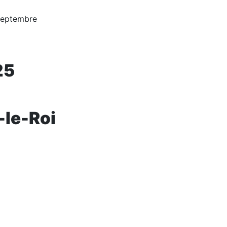
septembre
25
-le-Roi