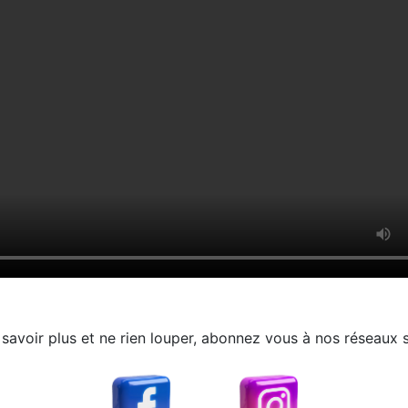
savoir plus et ne rien louper, abonnez vous à nos réseaux 