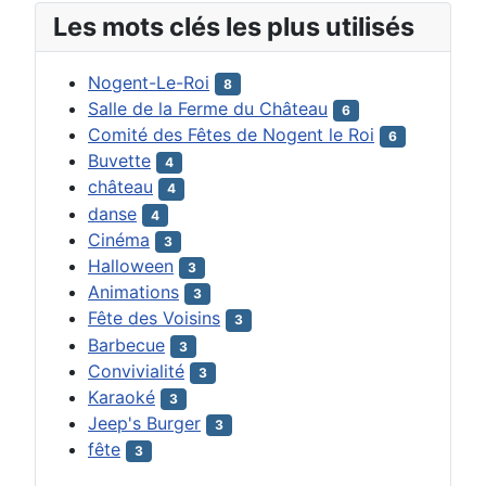
Les mots clés les plus utilisés
Nogent-Le-Roi
8
Salle de la Ferme du Château
6
Comité des Fêtes de Nogent le Roi
6
Buvette
4
château
4
danse
4
Cinéma
3
Halloween
3
Animations
3
Fête des Voisins
3
Barbecue
3
Convivialité
3
Karaoké
3
Jeep's Burger
3
fête
3