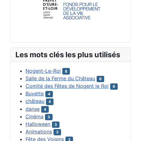
Les mots clés les plus utilisés
Nogent-Le-Roi
8
Salle de la Ferme du Château
6
Comité des Fêtes de Nogent le Roi
6
Buvette
4
château
4
danse
4
Cinéma
3
Halloween
3
Animations
3
Fête des Voisins
3