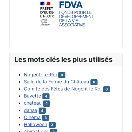
Les mots clés les plus utilisés
Nogent-Le-Roi
8
Salle de la Ferme du Château
6
Comité des Fêtes de Nogent le Roi
6
Buvette
4
château
4
danse
4
Cinéma
3
Halloween
3
Animations
3