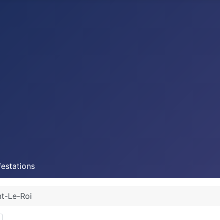
estations
t-Le-Roi